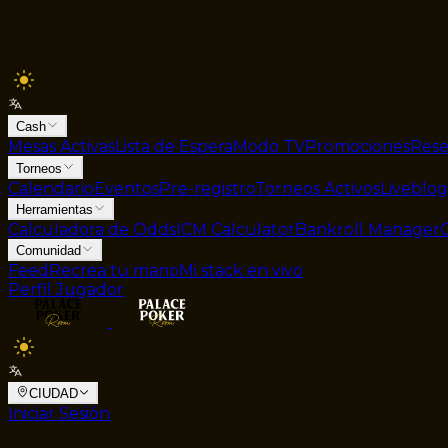
Cash
Mesas Activas
Lista de Espera
Modo TV
Promociones
Rese
Torneos
Calendario
Eventos
Pre-registro
Torneos Activos
Liveblog
Herramientas
Calculadora de Odds
ICM Calculator
Bankroll Manager
Comunidad
Feed
Recrea tu mano
Mi stack en vivo
Perfil Jugador
CIUDAD
Iniciar Sesión