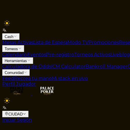
Cash
Mesas Activas
Lista de Espera
Modo TV
Promociones
Rese
Torneos
Calendario
Eventos
Pre-registro
Torneos Activos
Liveblog
Herramientas
Calculadora de Odds
ICM Calculator
Bankroll Manager
Comunidad
Feed
Recrea tu mano
Mi stack en vivo
Perfil Jugador
CIUDAD
Iniciar Sesión