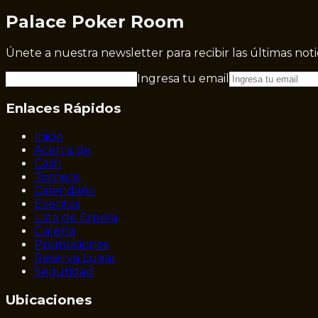
Palace Poker Room
Únete a nuestra newsletter para recibir las últimas not
Ingresa tu email
Enlaces Rápidos
Inicio
Acerca de
Cash
Torneos
Calendario
Eventos
Lista de Espera
Galería
Promociones
Reserva Lugar
Seguridad
Ubicaciones