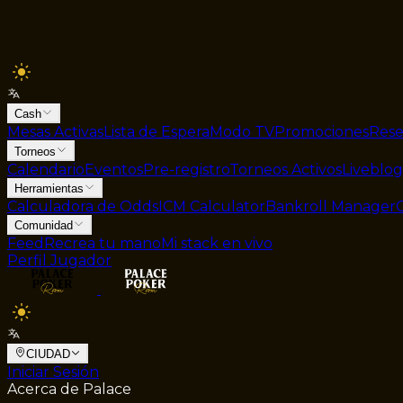
Cash
Mesas Activas
Lista de Espera
Modo TV
Promociones
Rese
Torneos
Calendario
Eventos
Pre-registro
Torneos Activos
Liveblog
Herramientas
Calculadora de Odds
ICM Calculator
Bankroll Manager
Comunidad
Feed
Recrea tu mano
Mi stack en vivo
Perfil Jugador
CIUDAD
Iniciar Sesión
Acerca de Palace