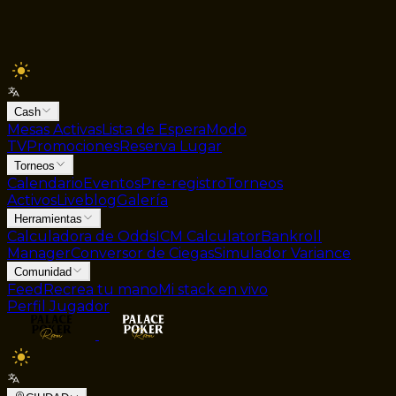
Cash
Mesas Activas
Lista de Espera
Modo
TV
Promociones
Reserva Lugar
Torneos
Calendario
Eventos
Pre-registro
Torneos
Activos
Liveblog
Galería
Herramientas
Calculadora de Odds
ICM Calculator
Bankroll
Manager
Conversor de Ciegas
Simulador Variance
Comunidad
Feed
Recrea tu mano
Mi stack en vivo
Perfil Jugador