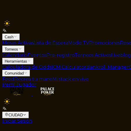
Cash
Mesas Activas
Lista de Espera
Modo TV
Promociones
Rese
Torneos
Calendario
Eventos
Pre-registro
Torneos Activos
Liveblog
Herramientas
Calculadora de Odds
ICM Calculator
Bankroll Manager
Comunidad
Feed
Recrea tu mano
Mi stack en vivo
Perfil Jugador
CIUDAD
Iniciar Sesión