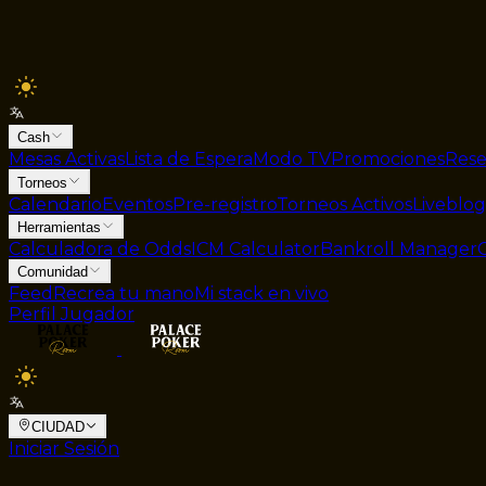
Cash
Mesas Activas
Lista de Espera
Modo TV
Promociones
Rese
Torneos
Calendario
Eventos
Pre-registro
Torneos Activos
Liveblog
Herramientas
Calculadora de Odds
ICM Calculator
Bankroll Manager
Comunidad
Feed
Recrea tu mano
Mi stack en vivo
Perfil Jugador
CIUDAD
Iniciar Sesión