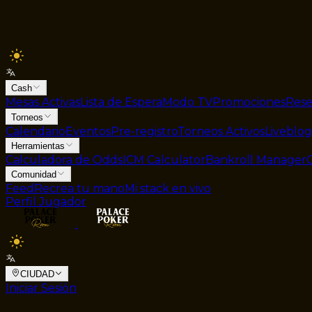
Cash
Mesas Activas
Lista de Espera
Modo TV
Promociones
Rese
Torneos
Calendario
Eventos
Pre-registro
Torneos Activos
Liveblog
Herramientas
Calculadora de Odds
ICM Calculator
Bankroll Manager
Comunidad
Feed
Recrea tu mano
Mi stack en vivo
Perfil Jugador
CIUDAD
Iniciar Sesión