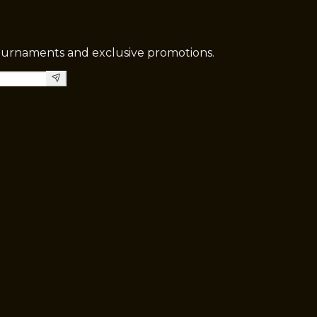
tournaments and exclusive promotions.