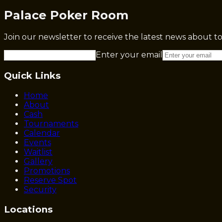
Palace Poker Room
Join our newsletter to receive the latest news about 
Enter your email
Quick Links
Home
About
Cash
Tournaments
Calendar
Events
Waitlist
Gallery
Promotions
Reserve Spot
Security
Locations