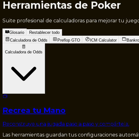
Herramientas de Poker
Suite profesional de calculadoras para mejorar tu jueg
Glosario
Restablecer todo
Calculadora de Odds
Preflop GTO
ICM Calculator
Bankro
Calculadora de Odds
Recrea tu Mano
Reconstruye una jugada paso a paso y compártela.
Las herramientas guardan tus configuraciones automá