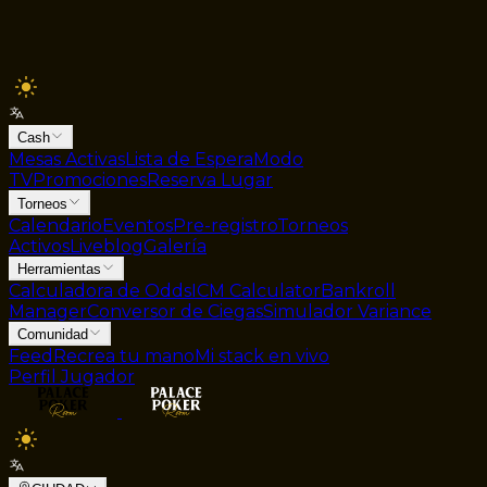
Cash
Mesas Activas
Lista de Espera
Modo
TV
Promociones
Reserva Lugar
Torneos
Calendario
Eventos
Pre-registro
Torneos
Activos
Liveblog
Galería
Herramientas
Calculadora de Odds
ICM Calculator
Bankroll
Manager
Conversor de Ciegas
Simulador Variance
Comunidad
Feed
Recrea tu mano
Mi stack en vivo
Perfil Jugador