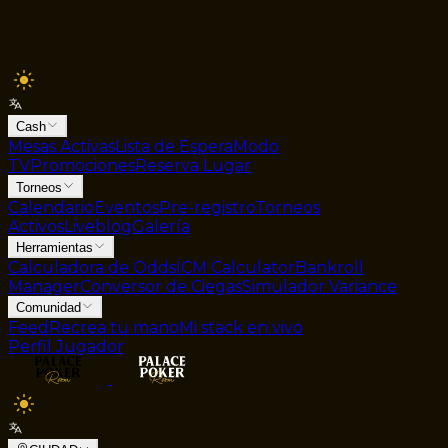
Cash
Mesas Activas
Lista de Espera
Modo
TV
Promociones
Reserva Lugar
Torneos
Calendario
Eventos
Pre-registro
Torneos
Activos
Liveblog
Galería
Herramientas
Calculadora de Odds
ICM Calculator
Bankroll
Manager
Conversor de Ciegas
Simulador Variance
Comunidad
Feed
Recrea tu mano
Mi stack en vivo
Perfil Jugador