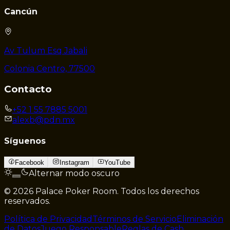
Cancún
Av Tulum Esq Jabali
Colonia Centro, 77500
Contacto
+52 1 55 7885 5001
alexb@pdn.mx
Síguenos
Facebook
Instagram
YouTube
Alternar modo oscuro
© 2026 Palace Poker Room. Todos los derechos
reservados.
Política de Privacidad
Términos de Servicio
Eliminación
de Datos
Juego Responsable
Reglas de Cash